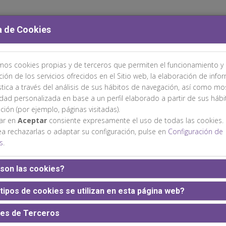
a de Cookies
amos cookies propias y de terceros que permiten el funcionamiento y 
TÉS
ÁREA CIENTÍFICA
INSCRIPCIONES
ALOJAMIENTO
ción de los servicios ofrecidos en el Sitio web, la elaboración de info
stica a través del análisis de sus hábitos de navegación, así como mo
idad personalizada en base a un perfil elaborado a partir de sus háb
ción (por ejemplo, páginas visitadas).
sar en
Aceptar
consiente expresamente el uso de todas las cookies.
ea rechazarlas o adaptar su configuración, pulse en
Configuración de
s
.
Web patrocinada por:
son las cookies?
tipos de cookies se utilizan en esta página web?
es de Terceros