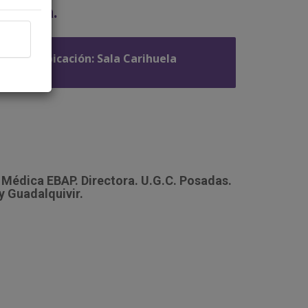
rimaria.
Ubicación: Sala Carihuela
. Médica EBAP. Directora. U.G.C. Posadas.
y Guadalquivir.