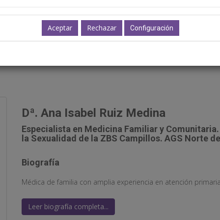
ar, tratar y acompañar.
Configuración
17:30-19:00h.
Dª. Ana Isabel Ruiz Medina
Especialista en Medicina Familiar y Comunitaria
la Sexualidad de la ZBS Campillos. AGS Norte d
Biografía
Médica de familia con amplia experiencia en atención primaria, 
Leer biografía completa...