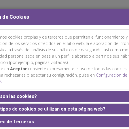
a de Cookies
amos cookies propias y de terceros que permiten el funcionamiento y 
TÉS
ÁREA CIENTÍFICA
INSCRIPCIONES
ALOJAMIENTO
ción de los servicios ofrecidos en el Sitio web, la elaboración de info
stica a través del análisis de sus hábitos de navegación, así como mo
idad personalizada en base a un perfil elaborado a partir de sus háb
ción (por ejemplo, páginas visitadas).
sar en
Aceptar
consiente expresamente el uso de todas las cookies.
ea rechazarlas o adaptar su configuración, pulse en
Configuración de
s
.
Web patrocinada por:
son las cookies?
tipos de cookies se utilizan en esta página web?
es de Terceros