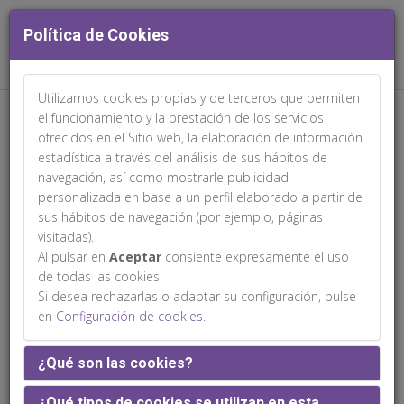
Política de Cookies
Utilizamos cookies propias y de terceros que permiten
Web patrocinada por:
el funcionamiento y la prestación de los servicios
ofrecidos en el Sitio web, la elaboración de información
estadística a través del análisis de sus hábitos de
navegación, así como mostrarle publicidad
personalizada en base a un perfil elaborado a partir de
sus hábitos de navegación (por ejemplo, páginas
Cóctel
visitadas).
Al pulsar en
Aceptar
consiente expresamente el uso
de todas las cookies.
Si desea rechazarlas o adaptar su configuración, pulse
Jueves 12 de marzo
en
Configuración de cookies
.
¿Qué son las cookies?
20:35h.
¿Qué tipos de cookies se utilizan en esta