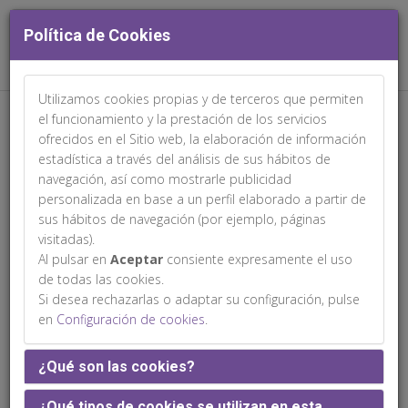
Política de Cookies
Utilizamos cookies propias y de terceros que permiten
Web patrocinada por:
el funcionamiento y la prestación de los servicios
ofrecidos en el Sitio web, la elaboración de información
estadística a través del análisis de sus hábitos de
navegación, así como mostrarle publicidad
personalizada en base a un perfil elaborado a partir de
sus hábitos de navegación (por ejemplo, páginas
Maria Villa Juárez Jimenez
visitadas).
Al pulsar en
Aceptar
consiente expresamente el uso
de todas las cookies.
Si desea rechazarlas o adaptar su configuración, pulse
en
Configuración de cookies
.
¿Qué son las cookies?
¿Qué tipos de cookies se utilizan en esta