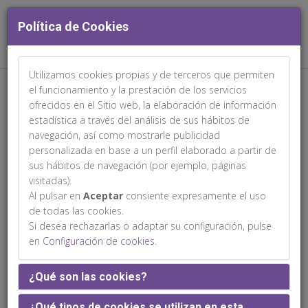
Política de Cookies
Utilizamos cookies propias y de terceros que permiten
Web patrocinada por:
el funcionamiento y la prestación de los servicios
ofrecidos en el Sitio web, la elaboración de información
estadística a través del análisis de sus hábitos de
navegación, así como mostrarle publicidad
personalizada en base a un perfil elaborado a partir de
sus hábitos de navegación (por ejemplo, páginas
Beatriz Jarabo Tevar
visitadas).
Al pulsar en
Aceptar
consiente expresamente el uso
de todas las cookies.
Si desea rechazarlas o adaptar su configuración, pulse
en
Configuración de cookies
.
¿Qué son las cookies?
¿Qué tipos de cookies se utilizan en esta