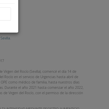
evilla.
017
 Virgen del Rocío (Sevilla), comencé el día 14 de
del Rocío en el servicio de Urgencias hasta abril de
 OPE como médico de familia, hasta nuestros días
as. Durante el año 2021 hasta comenzar el año 2022,
s de Virgen del Rocío, con el permiso de la dirección
ALTA INTENSIDAD MEDIANTE REGISTRO ALIMENTICIO