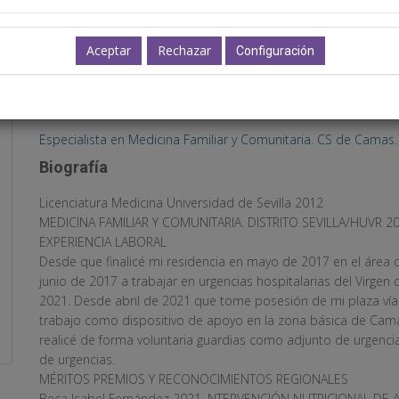
Configuración
D. Pedro Mesa Rodríguez
Miembro
Especialista en Medicina Familiar y Comunitaria. CS de Camas. S
Biografía
Licenciatura Medicina Universidad de Sevilla 2012
MEDICINA FAMILIAR Y COMUNITARIA. DISTRITO SEVILLA/HUVR 2
EXPERIENCIA LABORAL
Desde que finalicé mi residencia en mayo de 2017 en el área de
junio de 2017 a trabajar en urgencias hospitalarias del Virgen 
2021. Desde abril de 2021 que tome posesión de mi plaza vía
trabajo como dispositivo de apoyo en la zona básica de Cam
realicé de forma voluntaria guardias como adjunto de urgencia
de urgencias.
MÉRITOS PREMIOS Y RECONOCIMIENTOS REGIONALES
Beca Isabel Fernández 2021. NTERVENCIÓN NUTRICIONAL DE 