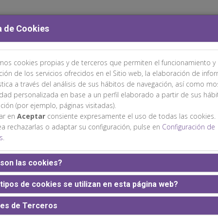
a de Cookies
amos cookies propias y de terceros que permiten el funcionamiento y 
TÉS
ÁREA CIENTÍFICA
INSCRIPCIONES
ALOJAMIENTO
ción de los servicios ofrecidos en el Sitio web, la elaboración de info
stica a través del análisis de sus hábitos de navegación, así como mo
idad personalizada en base a un perfil elaborado a partir de sus háb
ción (por ejemplo, páginas visitadas).
sar en
Aceptar
consiente expresamente el uso de todas las cookies.
ea rechazarlas o adaptar su configuración, pulse en
Configuración de
s
.
Web patrocinada por:
son las cookies?
tipos de cookies se utilizan en esta página web?
es de Terceros