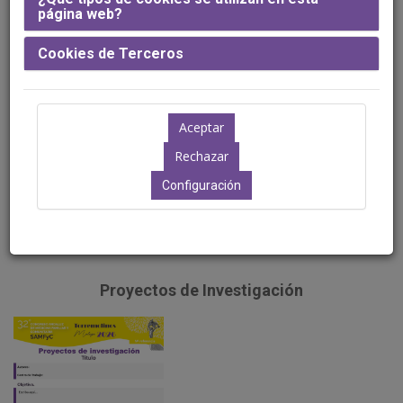
exponer su póster de forma virtual en la Web. Éstos se
página web?
expondrán mediante un sistema por presentación telemática.
Plantillas oficiales del Congreso
Cookies de Terceros
La organización del Congreso ha puesto a su disposición una
serie de plantillas en formato Power Point (Vertical) con el fin de
que elabore su póster en base a dichas plantillas de
uso
OBLIGATORIO
. Les recordamos que el poster debe tener
los mismos contenidos referidos en el resumen y la estructura
que figure en la normativa. No obstante, queda permitido variar
Configuración
la composición de la plantilla, así como la inclusión de gráficos,
figuras, fotografías, etc.
Proyectos de Investigación