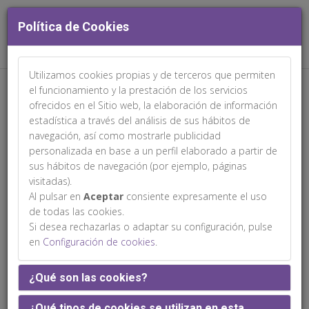
Política de Cookies
Utilizamos cookies propias y de terceros que permiten
Web patrocinada por:
el funcionamiento y la prestación de los servicios
ofrecidos en el Sitio web, la elaboración de información
estadística a través del análisis de sus hábitos de
navegación, así como mostrarle publicidad
personalizada en base a un perfil elaborado a partir de
sus hábitos de navegación (por ejemplo, páginas
Aula Virtual de e-Pósters
visitadas).
Al pulsar en
Aceptar
consiente expresamente el uso
de todas las cookies.
ATENCIÓN:
Se informa a los congresistas que la fecha límite
Si desea rechazarlas o adaptar su configuración, pulse
para poder subir su póster al área personal será el 9 de marzo
en
Configuración de cookies
.
de 2026 a las 13.00h. Una vez finalizado el plazo, el sistema de
subida de los mismos se cerrará.
¿Qué son las cookies?
IMPORTANTE:
La organización ha puesto a su disposición el
Aula Virtual de Póster, mediante la cual podrán crear, subir y
¿Qué tipos de cookies se utilizan en esta