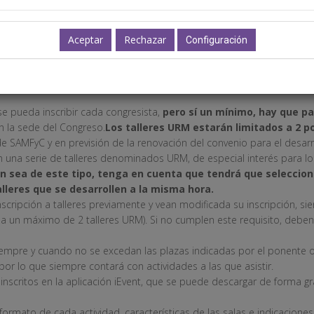
s/seminarios
Configuración
por favor lea atentamente estas instrucciones.
10 de febrero (hora peninsular)
a las 13:30 horas
(hora peninsul
 través de la página web hasta el
día 10 de marzo a las 13 horas
(ho
e pueda inscribir cada congresista,
pero sí un mínimo, hay que pa
en la sede del Congreso.
Los talleres URM estarán limitados a 2 p
e SAMFyC y en previsión de la renovación del convenio para el desarr
una serie de talleres denominados URM, de especial interés para los 
ión sea de este tipo, tenga en cuenta que tendrá que selecci
lleres que se desarrollen a la misma hora.
scripción a talleres previamente y vean modificada su inscripción, s
os a un máximo de 2 talleres URM). Si no cumplen este requisito, debe
siempre y cuando no se excedan las plazas indicadas por el ponente
 por lo que siempre contará con actividades a las que asistir.
inscritos en la aplicación iEvent, que se puede descargar de forma gr
 formato de cada actividad, características de las salas e indicacion