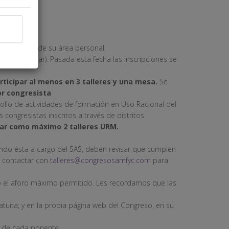
ar) a través de su área personal.
ra peninsular). Pasada esta fecha las inscripciones se
rticipar al menos en 3 talleres y una mesa.
Se
or congresista
ollo de actividades de formación en Uso Racional del
congresistas inscritos a través de distritos
onar como máximo 2 talleres URM.
iendo ésta a cargo del SAS, deben revisar que cumplen
n contactar con
talleres@congresosamfyc.com
para
 o el aforo máximo permitido. Les recordamos que las
atuita; y en la propia página web del Congreso, en su
es de cada ponente.