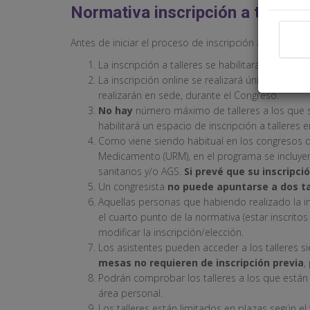
Normativa inscripción a tallere
Antes de iniciar el proceso de inscripción a talleres 
La inscripción a talleres se habilitará el
martes 
La inscripción online se realizará únicamente a
realizarán en sede, durante el Congreso.
No hay
número máximo de talleres a los que s
habilitará un espacio de inscripción a talleres 
Como viene siendo habitual en los congresos d
Medicamento (URM), en el programa se incluyen 
sanitarios y/o AGS.
Si prevé que su inscripc
Un congresista
no puede apuntarse a dos ta
Aquellas personas que habiendo realizado la in
el cuarto punto de la normativa (estar inscrit
modificar la inscripción/elección.
Los asistentes pueden acceder a los talleres 
mesas
no
requieren de inscripción previa
,
Podrán comprobar los talleres a los que están 
área personal.
Los talleres están limitados en plazas según el