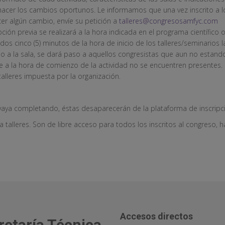
 hacer los cambios oportunos. Le informamos que una vez inscrito a l
er algún cambio, envíe su petición a
talleres@congresosamfyc.com
ipción previa se realizará a la hora indicada en el programa científic
dos cinco (5) minutos de la hora de inicio de los talleres/seminarios l
 a la sala, se dará paso a aquellos congresistas que aun no estando i
 a la hora de comienzo de la actividad no se encuentren presentes.
talleres impuesta por la organización.
aya completando, éstas desaparecerán de la plataforma de inscripció
 talleres. Son de libre acceso para todos los inscritos al congreso, 
Accesos directos
retaría Técnica