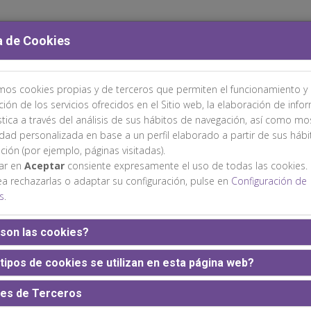
a de Cookies
amos cookies propias y de terceros que permiten el funcionamiento y 
TÉS
ÁREA CIENTÍFICA
INSCRIPCIONES
ALOJAMIENTO
ción de los servicios ofrecidos en el Sitio web, la elaboración de info
stica a través del análisis de sus hábitos de navegación, así como mo
idad personalizada en base a un perfil elaborado a partir de sus háb
ción (por ejemplo, páginas visitadas).
sar en
Aceptar
consiente expresamente el uso de todas las cookies.
ea rechazarlas o adaptar su configuración, pulse en
Configuración de
s
.
Web patrocinada por:
son las cookies?
tipos de cookies se utilizan en esta página web?
es de Terceros