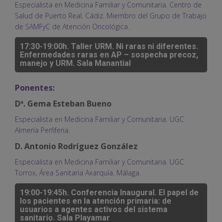
Especialista en Medicina Familiar y Comunitaria. Centro de
Salud de Puerto Real. Cádiz. Miembro del Grupo de Trabajo
de SAMFyC de Atención Oncológica.
17:30-19:00h. Taller URM. Ni raras ni diferentes.
Enfermedades raras en AP – sospecha precoz,
manejo y URM. Sala Manantial
Ponentes:
Dª. Gema Esteban Bueno
Especialista en Medicina Familiar y Comunitaria. UGC
Almería Perfiferia.
D. Antonio Rodríguez González
Especialista en Medicina Familiar y Comunitaria. UGC
Torrox, Área Sanitaria Axarquía. Málaga.
19:00-19:45h. Conferencia Inaugural. El papel de
los pacientes en la atención primaria: de
usuarios a agentes activos del sistema
sanitario. Sala Playamar