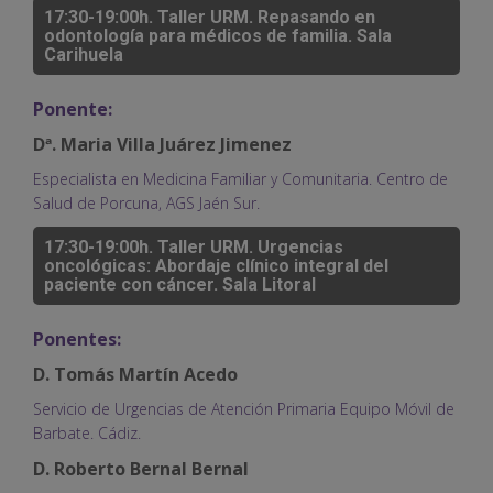
17:30-19:00h. Taller URM. Repasando en
odontología para médicos de familia. Sala
Carihuela
Ponente:
Dª. Maria Villa Juárez Jimenez
Especialista en Medicina Familiar y Comunitaria. Centro de
Salud de Porcuna, AGS Jaén Sur.
17:30-19:00h. Taller URM. Urgencias
oncológicas: Abordaje clínico integral del
paciente con cáncer. Sala Litoral
Ponentes:
D. Tomás Martín Acedo
Servicio de Urgencias de Atención Primaria Equipo Móvil de
Barbate. Cádiz.
D. Roberto Bernal Bernal