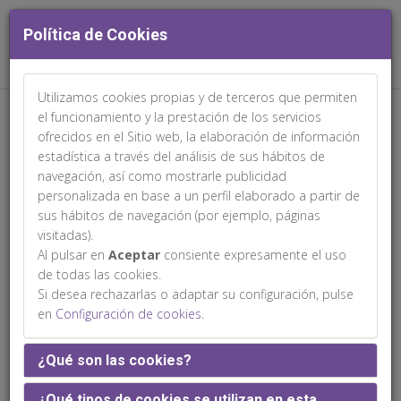
Política de Cookies
Utilizamos cookies propias y de terceros que permiten
Web patrocinada por:
el funcionamiento y la prestación de los servicios
ofrecidos en el Sitio web, la elaboración de información
estadística a través del análisis de sus hábitos de
navegación, así como mostrarle publicidad
personalizada en base a un perfil elaborado a partir de
sus hábitos de navegación (por ejemplo, páginas
Programa científico
visitadas).
Al pulsar en
Aceptar
consiente expresamente el uso
de todas las cookies.
Si desea rechazarlas o adaptar su configuración, pulse
en
Configuración de cookies
.
Jueves 12 de marzo
¿Qué son las cookies?
16:30-17:30h. Defensa de Comunicaciones.
Sesión 1. Sala Playamar
¿Qué tipos de cookies se utilizan en esta