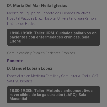
Dª. María Del Mar Neila Iglesias
Médico de Equipo de Soporte de Cuidados Paliativos.
Hospital Vázquez Díaz. Hospital Universitario Juan Ramón
Jiménez de Huelva.
18:00-19:30h. Taller URM. Cuidados paliativos en
pacientes con enfermedades crónicas. Sala
Litoral
Comunicación y Ética en Pacientes Crónicos.
Ponente:
D. Manuel Lubián López
Especialista en Medicina Familiar y Comunitaria. Cádiz. GdT
SAMFyC bioética.
18:00-19:30h. Taller. Métodos anticonceptivos
reversibles de larga duración (LARC). Sala
Manantial