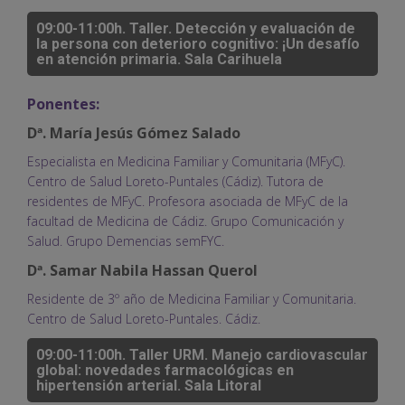
09:00-11:00h. Taller. Detección y evaluación de
la persona con deterioro cognitivo: ¡Un desafío
en atención primaria. Sala Carihuela
Ponentes:
Dª. María Jesús Gómez Salado
Especialista en Medicina Familiar y Comunitaria (MFyC).
Centro de Salud Loreto-Puntales (Cádiz). Tutora de
residentes de MFyC. Profesora asociada de MFyC de la
facultad de Medicina de Cádiz. Grupo Comunicación y
Salud. Grupo Demencias semFYC.
Dª. Samar Nabila Hassan Querol
Residente de 3º año de Medicina Familiar y Comunitaria.
Centro de Salud Loreto-Puntales. Cádiz.
09:00-11:00h. Taller URM. Manejo cardiovascular
global: novedades farmacológicas en
hipertensión arterial. Sala Litoral